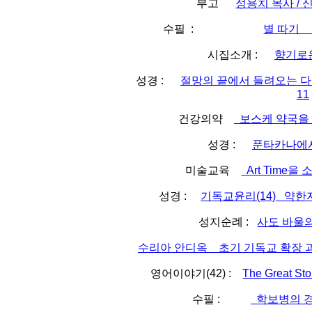
부고
정용치 목사 
수필 :
별 따기
시집소개 :
향기로
성경 :
절망의 끝에서 들려오는 다정
11
건강의약
보스케 약국을 소
성경 :
푼타카나에서,
미술교육
Art Time을
성경 :
기독교윤리(14) 약한
성지순례 :
사도 바울의
수리아 안디옥 초기 기독교 확장 과 신
영어이야기(42) :
The Great 
수필 :
학보병의 경