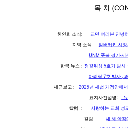
목 차 (CO
한인회 소식:
교민 여러분 안
지역 소식:
알버커키 시장
UNM 풋볼 경기-시
한국 뉴스 :
정찰위성 5호기 발사 성
아리랑 7호 발사 , 
세금보고 :
2025년 세법 개정안에서
표지사진설명:
뉴
칼럼 :
사랑하는 교회 성도
칼럼 :
새 해 아침