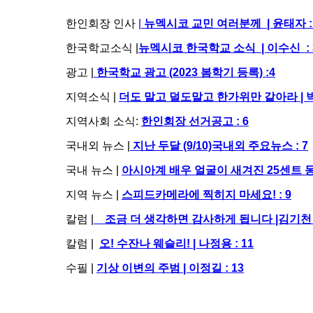
한인회장 인사
|
뉴멕시코 교민 여러분께 | 윤태자 :
한국학교소식 |
뉴멕시코 한국학교 소식 | 이수신 : 
광고 |
한국학교 광고 (2023 봄학기 등록) :4
지역소식 |
더도 말고 덜도말고 한가위만 같아라 | 박
지역사회 소식:
한인회장 선거공고 : 6
국내외 뉴스 |
지난 두달 (9/10)국내외 주요뉴스 : 7
국내 뉴스 |
아시아계 배우 얼굴이 새겨진 25센트 동전
지역 뉴스 |
스피드카메라에 찍히지 마세요! : 9
칼럼 |
조금 더 생각하면 감사하게 됩니다 |김기천 :
칼럼 |
오! 수잔나 웨슬리! | 나정용 : 11
수필 |
기상 이변의 주범 | 이정길 : 13