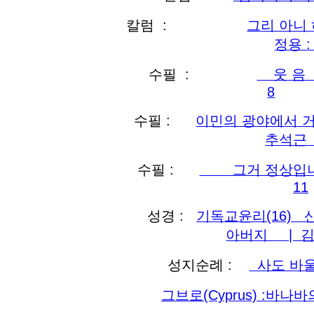
칼럼 :
그리 아
정용 :
수필 :
웃 음
8
수필 :
이민의 광야에서 거
추석근 
수필 :
그거 정상입니다
11
성경 :
기독교윤리(16) 
아버지 | 김민
성지순례 :
사도 바울
그브로(Cyprus) :바나바