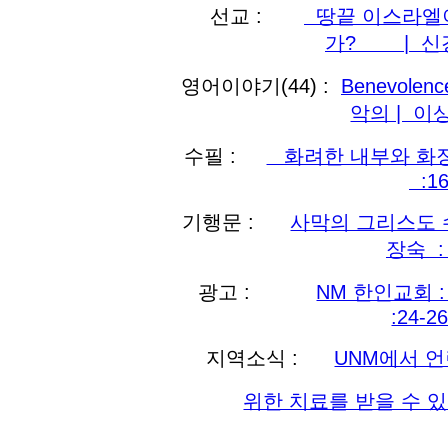
선교 :
땅끝 이스라엘이
가? | 신경
영어이야기(44) :
Benevolen
악의 | 이상
수필 :
화려한 내부와 화
:1
기행문 :
사막의 그리스도 
장숙 : 
광고 :
NM 한인교회 :
:24-
지역소식 :
UNM에서 
위한 치료를 받을 수 있