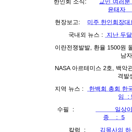
한인회 소식:
교민 여
윤태자 
현장보고:
미주 한인회장대
국내외 뉴스 :
지난 두달
이란전쟁발발, 환율 1500원 
남
NASA 아르테미스 2호, 백
격발
지역 뉴스 :
한백회 총회 한
임 : 
수필 :
일상이란 
종 : 5
칼럼 :
김목사의 하